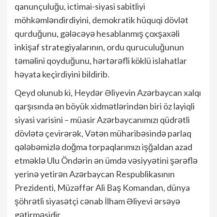
qanunçuluğu, ictimai-siyasi sabitliyi
möhkəmləndirdiyini, demokratik hüquqi dövlət
qurduğunu, gələcəyə hesablanmış çoxşaxəli
inkişaf strategiyalarının, ordu quruculuğunun
təməlini qoyduğunu, hərtərəfli köklü islahatlar
həyata keçirdiyini bildirib.
Qeyd olunub ki, Heydər Əliyevin Azərbaycan xalqı
qarşısında ən böyük xidmətlərindən biri öz layiqli
siyasi varisini – müasir Azərbaycanımızı qüdrətli
dövlətə çevirərək, Vətən müharibəsində parlaq
qələbəmizlə doğma torpaqlarımızı işğaldan azad
etməklə Ulu Öndərin ən ümdə vəsiyyətini şərəflə
yerinə yetirən Azərbaycan Respublikasının
Prezidenti, Müzəffər Ali Baş Komandan, dünya
şöhrətli siyasətçi cənab İlham Əliyevi ərsəyə
gətirməsidir.