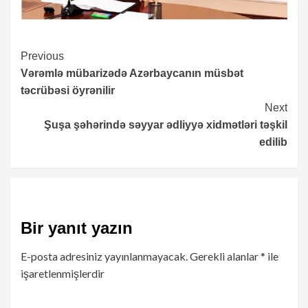
Continue
Previous
Vərəmlə mübarizədə Azərbaycanın müsbət
Reading
təcrübəsi öyrənilir
Next
Şuşa şəhərində səyyar ədliyyə xidmətləri təşkil
edilib
Bir yanıt yazın
E-posta adresiniz yayınlanmayacak.
Gerekli alanlar
*
ile
işaretlenmişlerdir