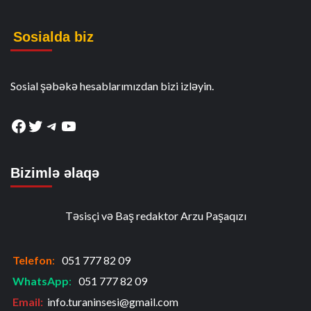
Sosialda biz
Sosial şəbəkə hesablarımızdan bizi izləyin.
Facebook
Twitter
Telegram
YouTube
Bizimlə əlaqə
Təsisçi və Baş redaktor Arzu Paşaqızı
Telefon
:
051 777 82 09
WhatsApp
:
051 777 82 09
Email:
info.turaninsesi@gmail.com