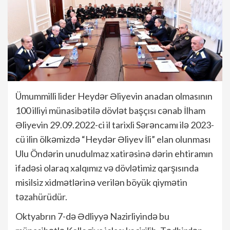
Ümummilli lider Heydər Əliyevin anadan olmasının
100 illiyi münasibətilə dövlət başçısı cənab İlham
Əliyevin 29.09.2022-ci il tarixli Sərəncamı ilə 2023-
cü ilin ölkəmizdə “Heydər Əliyev İli” elan olunması
Ulu Öndərin unudulmaz xatirəsinə dərin ehtiramın
ifadəsi olaraq xalqımız və dövlətimiz qarşısında
misilsiz xidmətlərinə verilən böyük qiymətin
təzahürüdür.
Oktyabrın 7-də Ədliyyə Nazirliyində bu