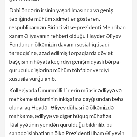
Dahi öndərin irsinin yaşadılmasında və geniş
təbliğində mühüm xidmətlər göstərən,
respublikamızın Birinci vitse-prezidenti Mehriban
xanım Əliyevanın rəhbəri olduğu Heydər Əliyev
Fondunun ölkəmizin davamlı sosial-iqtisadi
tərəqqisinə, azad edilmiş torpaqlarda dövlət
başçısının həyata keçirdiyi genişmiqyaslı bərpa-
quruculuq işlərinə mühüm töhfələr verdiyi
xüsusilə vurğulanıb.
Kollegiyada Ümummilli Liderin müasir ədliyyə və
məhkəmə sisteminin inkişafına qayğısından bəhs
olunaraq Heydər Əliyev dühası ilə ölkəmizdə
məhkəmə, ədliyyə və digər hüquq mühafizə
fəaliyyətinin yenidən qurulduğu bildirilib, bu
sahədə islahatların ölkə Prezidenti İlham Əliyevin