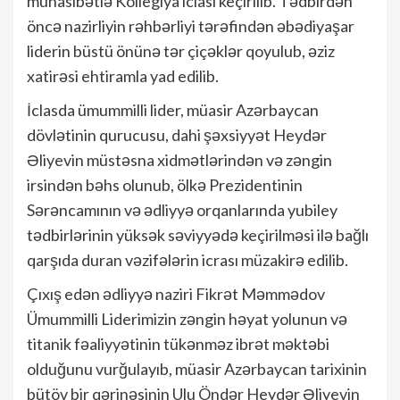
münasibətlə Kollegiya iclası keçirilib. Tədbirdən
öncə nazirliyin rəhbərliyi tərəfindən əbədiyaşar
liderin büstü önünə tər çiçəklər qoyulub, əziz
xatirəsi ehtiramla yad edilib.
İclasda ümummilli lider, müasir Azərbaycan
dövlətinin qurucusu, dahi şəxsiyyət Heydər
Əliyevin müstəsna xidmətlərindən və zəngin
irsindən bəhs olunub, ölkə Prezidentinin
Sərəncamının və ədliyyə orqanlarında yubiley
tədbirlərinin yüksək səviyyədə keçirilməsi ilə bağlı
qarşıda duran vəzifələrin icrası müzakirə edilib.
Çıxış edən ədliyyə naziri Fikrət Məmmədov
Ümummilli Liderimizin zəngin həyat yolunun və
titanik fəaliyyətinin tükənməz ibrət məktəbi
olduğunu vurğulayıb, müasir Azərbaycan tarixinin
bütöv bir qərinəsinin Ulu Öndər Heydər Əliyevin