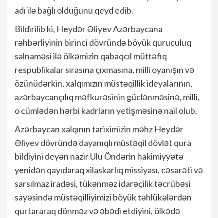
adı ilə bağlı olduğunu qeyd edib.
Bildirilib ki, Heydər Əliyev Azərbaycana
rəhbərliyinin birinci dövründə böyük quruculuq
salnaməsi ilə ölkəmizin qabaqcıl müttəfiq
respublikalar sırasına çıxmasına, milli oyanışın və
özünüdərkin, xalqımızın müstəqillik ideyalarının,
azərbaycançılıq məfkurəsinin güclənməsinə, milli,
o cümlədən hərbi kadrların yetişməsinə nail olub.
Azərbaycan xalqının tariximizin məhz Heydər
Əliyev dövründə dayanıqlı müstəqil dövlət qura
bildiyini deyən nazir Ulu Öndərin hakimiyyətə
yenidən qayıdaraq xilaskarlıq missiyası, cəsarəti və
sarsılmaz iradəsi, tükənməz idarəçilik təcrübəsi
sayəsində müstəqilliyimizi böyük təhlükələrdən
qurtararaq dönməz və əbədi etdiyini, ölkədə