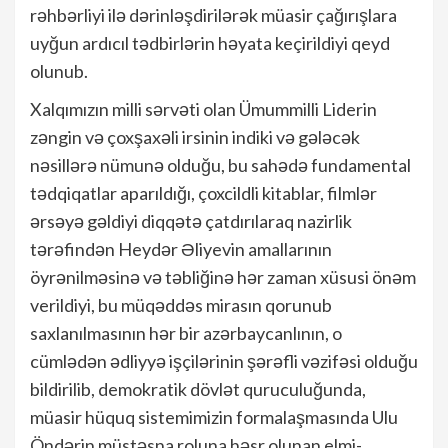
rəhbərliyi ilə dərinləşdirilərək müasir çağırışlara
uyğun ardıcıl tədbirlərin həyata keçirildiyi qeyd
olunub.
Xalqımızın milli sərvəti olan Ümummilli Liderin
zəngin və çoxşaxəli irsinin indiki və gələcək
nəsillərə nümunə olduğu, bu sahədə fundamental
tədqiqatlar aparıldığı, çoxcildli kitablar, filmlər
ərsəyə gəldiyi diqqətə çatdırılaraq nazirlik
tərəfindən Heydər Əliyevin amallarının
öyrənilməsinə və təbliğinə hər zaman xüsusi önəm
verildiyi, bu müqəddəs mirasın qorunub
saxlanılmasının hər bir azərbaycanlının, o
cümlədən ədliyyə işçilərinin şərəfli vəzifəsi olduğu
bildirilib, demokratik dövlət quruculuğunda,
müasir hüquq sistemimizin formalaşmasında Ulu
Öndərin müstəsna roluna həsr olunan elmi-