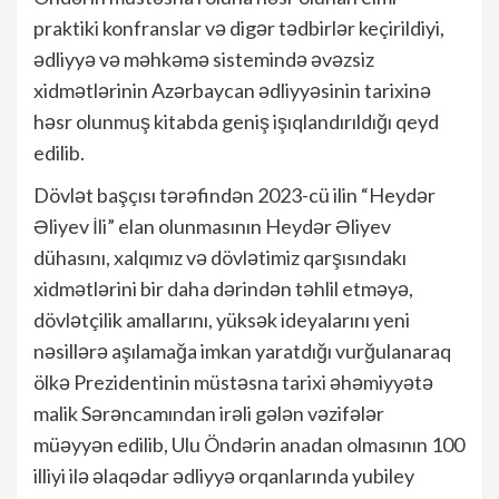
praktiki konfranslar və digər tədbirlər keçirildiyi,
ədliyyə və məhkəmə sistemində əvəzsiz
xidmətlərinin Azərbaycan ədliyyəsinin tarixinə
həsr olunmuş kitabda geniş işıqlandırıldığı qeyd
edilib.
Dövlət başçısı tərəfindən 2023-cü ilin “Heydər
Əliyev İli” elan olunmasının Heydər Əliyev
dühasını, xalqımız və dövlətimiz qarşısındakı
xidmətlərini bir daha dərindən təhlil etməyə,
dövlətçilik amallarını, yüksək ideyalarını yeni
nəsillərə aşılamağa imkan yaratdığı vurğulanaraq
ölkə Prezidentinin müstəsna tarixi əhəmiyyətə
malik Sərəncamından irəli gələn vəzifələr
müəyyən edilib, Ulu Öndərin anadan olmasının 100
illiyi ilə əlaqədar ədliyyə orqanlarında yubiley