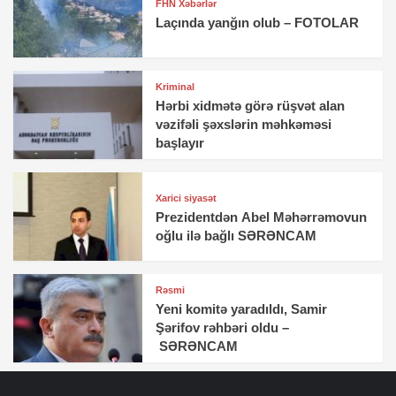
FHN Xəbərlər
Laçında yanğın olub – FOTOLAR
Kriminal
Hərbi xidmətə görə rüşvət alan
vəzifəli şəxslərin məhkəməsi
başlayır
Xarici siyasət
Prezidentdən Abel Məhərrəmovun
oğlu ilə bağlı SƏRƏNCAM
Rəsmi
Yeni komitə yaradıldı, Samir
Şərifov rəhbəri oldu –
SƏRƏNCAM