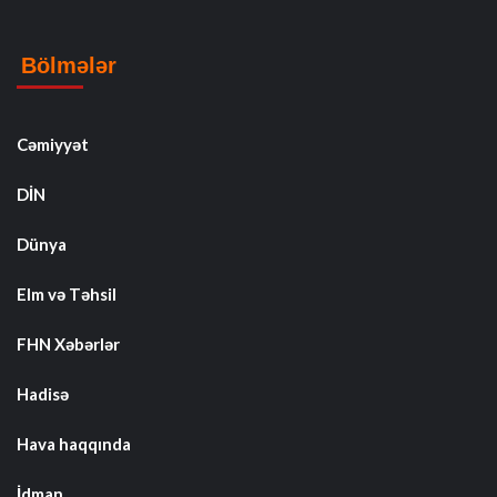
Bölmələr
Cəmiyyət
DİN
Dünya
Elm və Təhsil
FHN Xəbərlər
Hadisə
Hava haqqında
İdman