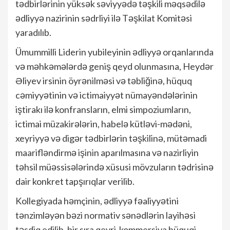
tədbirlərinin yüksək səviyyədə təşkili məqsədilə
ədliyyə nazirinin sədrliyi ilə Təşkilat Komitəsi
yaradılıb.
Ümummilli Liderin yubileyinin ədliyyə orqanlarında
və məhkəmələrdə geniş qeyd olunmasına, Heydər
Əliyev irsinin öyrənilməsi və təbliğinə, hüquq
cəmiyyətinin və ictimaiyyət nümayəndələrinin
iştirakı ilə konfransların, elmi simpoziumların,
ictimai müzakirələrin, habelə kütləvi-mədəni,
xeyriyyə və digər tədbirlərin təşkilinə, mütəmadi
maarifləndirmə işinin aparılmasına və nazirliyin
təhsil müəssisələrində xüsusi mövzuların tədrisinə
dair konkret tapşırıqlar verilib.
Kollegiyada həmçinin, ədliyyə fəaliyyətini
tənzimləyən bəzi normativ sənədlərin layihəsi
təsdiq edilib, bir sıra qeyri-kommersiya hüquqi