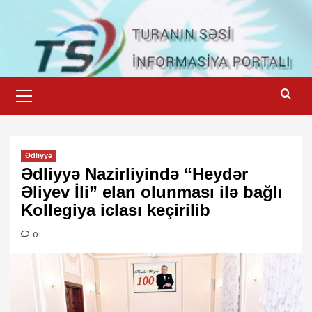
Skip
to
content
Primary
Menu
Ədliyyə
Ədliyyə Nazirliyində “Heydər
Əliyev İli” elan olunması ilə bağlı
Kollegiya iclası keçirilib
0