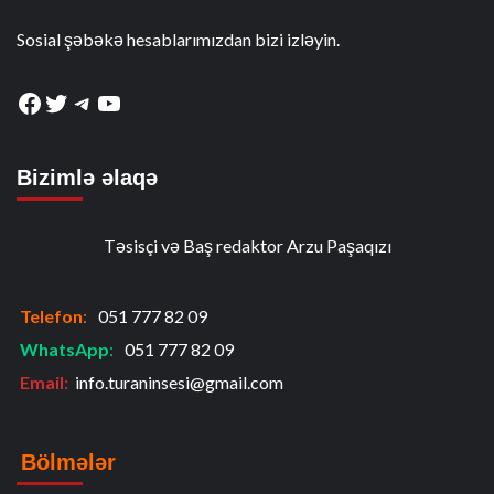
Sosial şəbəkə hesablarımızdan bizi izləyin.
Facebook
Twitter
Telegram
YouTube
Bizimlə əlaqə
Təsisçi və Baş redaktor Arzu Paşaqızı
Telefon
:
051 777 82 09
WhatsApp
:
051 777 82 09
Email:
info.turaninsesi@gmail.com
Bölmələr