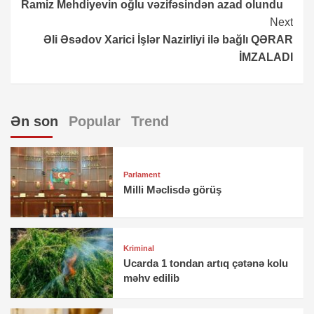
Ramiz Mehdiyevin oğlu vəzifəsindən azad olundu
Reading
Next
Əli Əsədov Xarici İşlər Nazirliyi ilə bağlı QƏRAR
İMZALADI
Ən son
Popular
Trend
Parlament
Milli Məclisdə görüş
Kriminal
Ucarda 1 tondan artıq çətənə kolu
məhv edilib