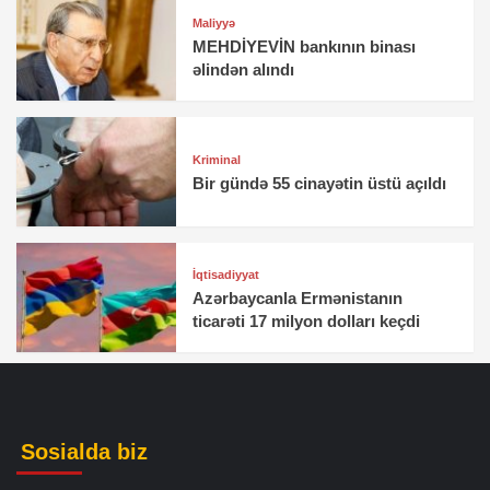
Maliyyə
MEHDİYEVİN bankının binası
əlindən alındı
Kriminal
Bir gündə 55 cinayətin üstü açıldı
İqtisadiyyat
Azərbaycanla Ermənistanın
ticarəti 17 milyon dolları keçdi
Sosialda biz