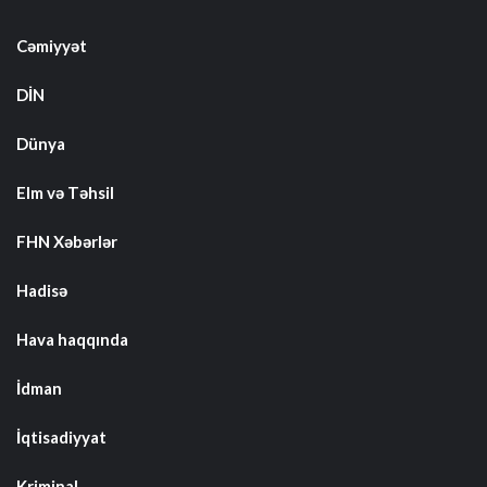
Cəmiyyət
DİN
Dünya
Elm və Təhsil
FHN Xəbərlər
Hadisə
Hava haqqında
İdman
İqtisadiyyat
Kriminal