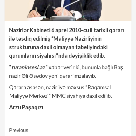
Nazirlər Kabineti 6 aprel 2010-cu il tarixli qərarı
ilə təsdiq edilmiş “Maliyyə Nazirliyinin
strukturuna daxil olmayan tabeliyindəki
qurumların siyahısı”nda dəyişiklik edib.
“
turaninsesi.az
“
xəbər verir ki, bununla bağlı Baş
nazir Əli Əsədov yeni qərar imzalayıb.
Qərara əsasən, nazirliyə məxsus “Rəqəmsal
Maliyyə Mərkəzi” MMC siyahıya daxil edilib.
Arzu Paşaqızı
Continue
Previous