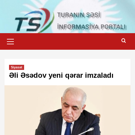
Skip
to
content
Primary
Menu
Siyasət
Əli Əsədov yeni qərar imzaladı