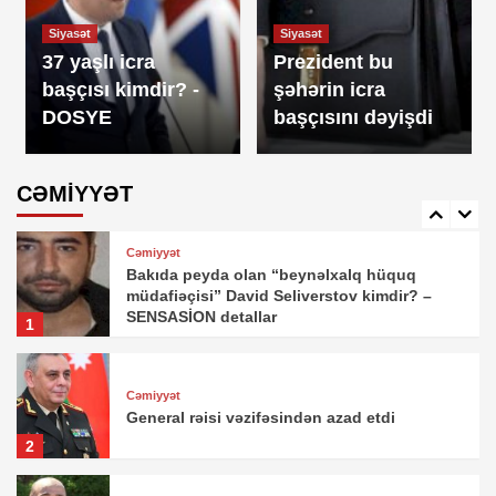
Cəmiyyət
Siyasət
Siyasət
Baş nazirdən avtobuslarda gediş haqqı ilə
37 yaşlı icra
Prezident bu
bağlı VACİB QƏRAR
4
başçısı kimdir? -
şəhərin icra
DOSYE
başçısını dəyişdi
Cəmiyyət
Əli Əsədov qərar imzaladı
CƏMİYYƏT
5
Cəmiyyət
Bakıda peyda olan “beynəlxalq hüquq
müdafiəçisi” David Seliverstov kimdir? –
SENSASİON detallar
1
Cəmiyyət
General rəisi vəzifəsindən azad etdi
2