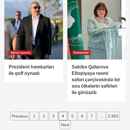
Xarici siyasət
Parlament
Prezident həmkarları
Sahibə Qafarova
ilə qolf oynadı
Efiopiyaya rəsmi
səfəri çərçivəsində bir
sıra ölkələrin səfirləri
ilə görüşüb
Yazı
4
…
Previous
1
2
3
5
6
7
2.803
sayfalandırması
Next