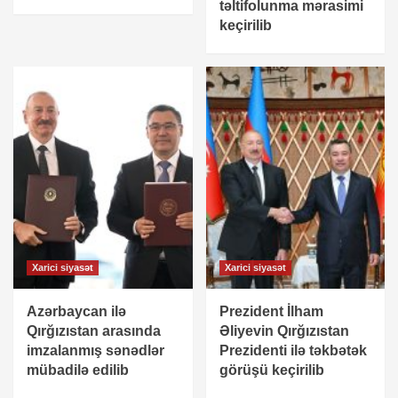
təltifolunma mərasimi
keçirilib
Xarici siyasət
Xarici siyasət
Azərbaycan ilə
Prezident İlham
Qırğızıstan arasında
Əliyevin Qırğızıstan
imzalanmış sənədlər
Prezidenti ilə təkbətək
mübadilə edilib
görüşü keçirilib