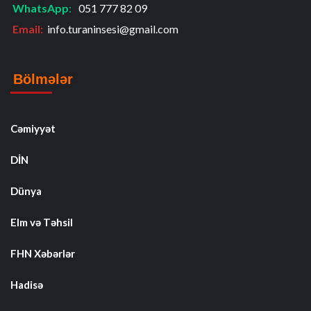
WhatsApp
:
051 777 82 09
Email:
info.turaninsesi@gmail.com
Bölmələr
Cəmiyyət
DİN
Dünya
Elm və Təhsil
FHN Xəbərlər
Hadisə