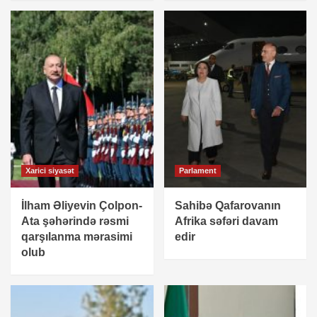
Xarici siyasət
Parlament
İlham Əliyevin Çolpon-
Sahibə Qafarovanın
Ata şəhərində rəsmi
Afrika səfəri davam
qarşılanma mərasimi
edir
olub