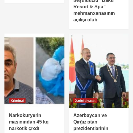
beşulduzlu “Baku
Resort & Spa”
mehmanxanasının
açılışı olub
Kriminal
Xarici siyasət
Narkokuryerin
Azərbaycan və
maşınından 45 kq
Qırğızıstan
narkotik çıxdı
prezidentlərinin