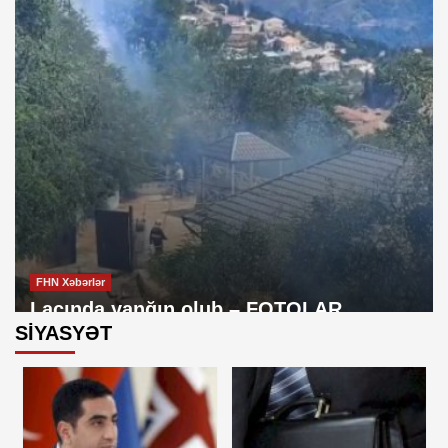
FHN Xəbərlər
Laçında yanğın olub – FOTOLAR
SİYASYƏT
Cəmiyyət
Şəmsi Səmədzadə: O daha arvadım deyil
3