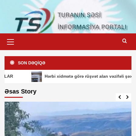
Skip
to
content
Primary
Menu
SON DƏQİQƏ
Hərbi xidmətə görə rüşvət alan vəzifəli şəxslərin m
Əsas Story