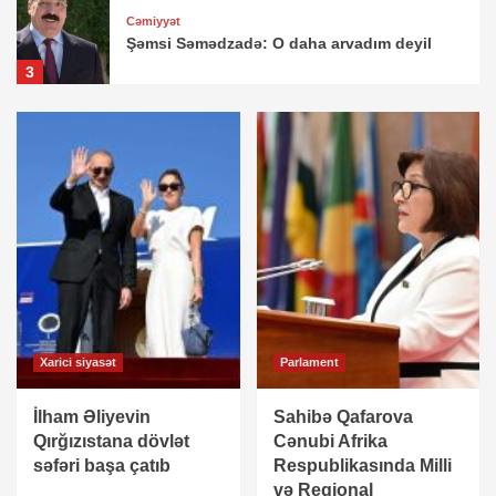
Cəmiyyət
Şəmsi Səmədzadə: O daha arvadım deyil
3
Cəmiyyət
Baş nazirdən avtobuslarda gediş haqqı ilə
bağlı VACİB QƏRAR
4
Cəmiyyət
Əli Əsədov qərar imzaladı
5
Xarici siyasət
Parlament
Cəmiyyət
Bakıda peyda olan “beynəlxalq hüquq
müdafiəçisi” David Seliverstov kimdir? –
İlham Əliyevin
Sahibə Qafarova
SENSASİON detallar
1
Qırğızıstana dövlət
Cənubi Afrika
səfəri başa çatıb
Respublikasında Milli
və Regional