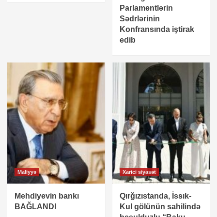
Cəmiyyət
Parlamentlərin
General rəisi vəzifəsindən azad etdi
Sədrlərinin
2
Konfransında iştirak
edib
Cəmiyyət
Şəmsi Səmədzadə: O daha arvadım deyil
3
Cəmiyyət
Baş nazirdən avtobuslarda gediş haqqı ilə
bağlı VACİB QƏRAR
4
Cəmiyyət
Maliyyə
Xarici siyasət
Əli Əsədov qərar imzaladı
5
Mehdiyevin bankı
Qırğızıstanda, İssık-
BAĞLANDI
Kul gölünün sahilində