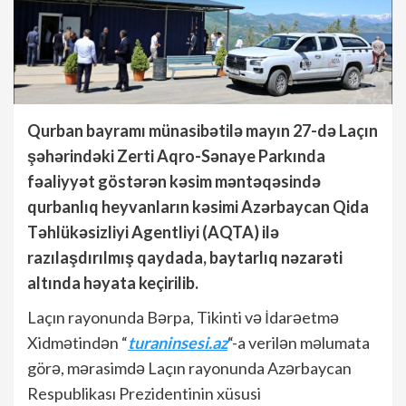
Qurban bayramı münasibətilə mayın 27-də Laçın
şəhərindəki Zerti Aqro-Sənaye Parkında
fəaliyyət göstərən kəsim məntəqəsində
qurbanlıq heyvanların kəsimi Azərbaycan Qida
Təhlükəsizliyi Agentliyi (AQTA) ilə
razılaşdırılmış qaydada, baytarlıq nəzarəti
altında həyata keçirilib.
Laçın rayonunda Bərpa, Tikinti və İdarəetmə
Xidmətindən “
turaninsesi.az
“-a verilən məlumata
görə, mərasimdə Laçın rayonunda Azərbaycan
Respublikası Prezidentinin xüsusi