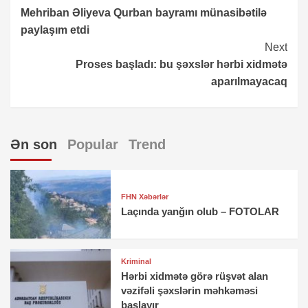
Mehriban Əliyeva Qurban bayramı münasibətilə
Reading
paylaşım etdi
Next
Proses başladı: bu şəxslər hərbi xidmətə
aparılmayacaq
Ən son
Popular
Trend
FHN Xəbərlər
Laçında yanğın olub – FOTOLAR
Kriminal
Hərbi xidmətə görə rüşvət alan
vəzifəli şəxslərin məhkəməsi
başlayır