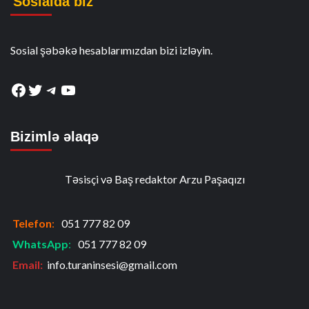
Sosialda biz
Sosial şəbəkə hesablarımızdan bizi izləyin.
Facebook
Twitter
Telegram
YouTube
Bizimlə əlaqə
Təsisçi və Baş redaktor Arzu Paşaqızı
Telefon
:
051 777 82 09
WhatsApp
:
051 777 82 09
Email:
info.turaninsesi@gmail.com