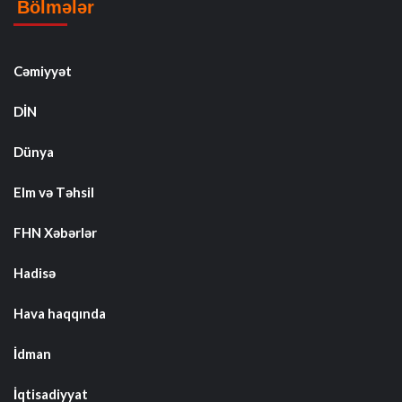
Bölmələr
Cəmiyyət
DİN
Dünya
Elm və Təhsil
FHN Xəbərlər
Hadisə
Hava haqqında
İdman
İqtisadiyyat