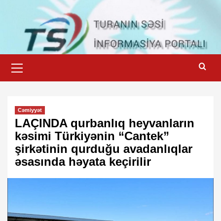
Skip
to
content
Primary
Menu
Cəmiyyət
LAÇINDA qurbanlıq heyvanların
kəsimi Türkiyənin “Cantek”
şirkətinin qurduğu avadanlıqlar
əsasında həyata keçirilir