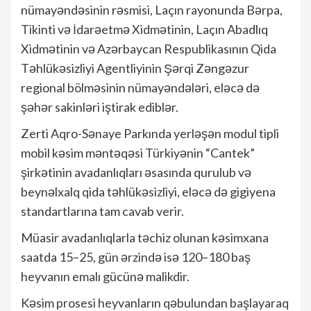
nümayəndəsinin rəsmisi, Laçın rayonunda Bərpa,
Tikinti və İdarəetmə Xidmətinin, Laçın Abadlıq
Xidmətinin və Azərbaycan Respublikasının Qida
Təhlükəsizliyi Agentliyinin Şərqi Zəngəzur
regional bölməsinin nümayəndələri, eləcə də
şəhər sakinləri iştirak ediblər.
Zerti Aqro-Sənaye Parkında yerləşən modul tipli
mobil kəsim məntəqəsi Türkiyənin “Cantek”
şirkətinin avadanlıqları əsasında qurulub və
beynəlxalq qida təhlükəsizliyi, eləcə də gigiyena
standartlarına tam cavab verir.
Müasir avadanlıqlarla təchiz olunan kəsimxana
saatda 15–25, gün ərzində isə 120–180 baş
heyvanın emalı gücünə malikdir.
Kəsim prosesi heyvanların qəbulundan başlayaraq