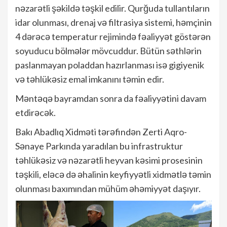
nəzarətli şəkildə təşkil edilir. Qurğuda tullantıların
idar olunması, drenaj və filtrasiya sistemi, həmçinin
4 dərəcə temperatur rejimində fəaliyyət göstərən
soyuducu bölmələr mövcuddur. Bütün səthlərin
paslanmayan poladdan hazırlanması isə gigiyenik
və təhlükəsiz emal imkanını təmin edir.
Məntəqə bayramdan sonra da fəaliyyətini davam
etdirəcək.
Bakı Abadlıq Xidməti tərəfindən Zerti Aqro-
Sənaye Parkında yaradılan bu infrastruktur
təhlükəsiz və nəzarətli heyvan kəsimi prosesinin
təşkili, eləcə də əhalinin keyfiyyətli xidmətlə təmin
olunması baxımından mühüm əhəmiyyət daşıyır.