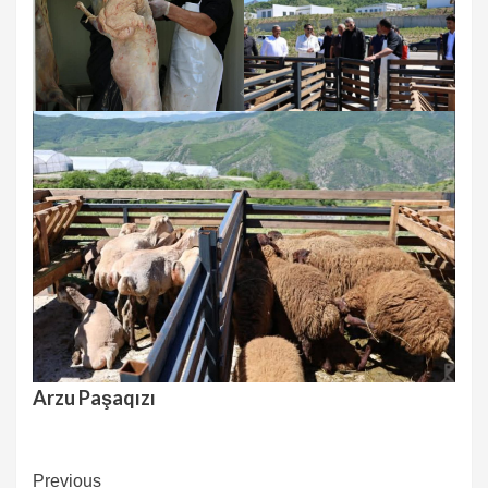
Arzu Paşaqızı
Continue
Previous