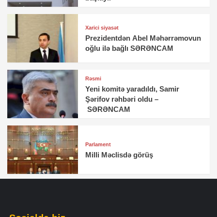
Xarici siyasət
Prezidentdən Abel Məhərrəmovun
oğlu ilə bağlı SƏRƏNCAM
Rəsmi
Yeni komitə yaradıldı, Samir
Şərifov rəhbəri oldu –
SƏRƏNCAM
Parlament
Milli Məclisdə görüş