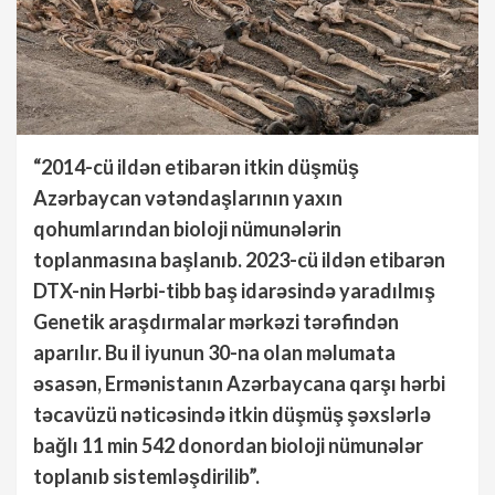
“2014-cü ildən etibarən itkin düşmüş
Azərbaycan vətəndaşlarının yaxın
qohumlarından bioloji nümunələrin
toplanmasına başlanıb. 2023-cü ildən etibarən
DTX-nin Hərbi-tibb baş idarəsində yaradılmış
Genetik araşdırmalar mərkəzi tərəfindən
aparılır. Bu il iyunun 30-na olan məlumata
əsasən, Ermənistanın Azərbaycana qarşı hərbi
təcavüzü nəticəsində itkin düşmüş şəxslərlə
bağlı 11 min 542 donordan bioloji nümunələr
toplanıb sistemləşdirilib”.