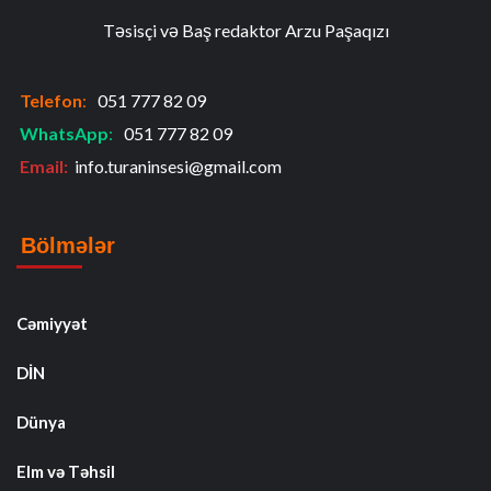
Təsisçi və Baş redaktor Arzu Paşaqızı
Telefon
:
051 777 82 09
WhatsApp
:
051 777 82 09
Email:
info.turaninsesi@gmail.com
Bölmələr
Cəmiyyət
DİN
Dünya
Elm və Təhsil