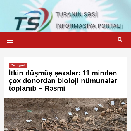
Skip
to
content
Primary
Menu
Cəmiyyət
İtkin düşmüş şəxslər: 11 mindən
çox donordan bioloji nümunələr
toplanıb – Rəsmi