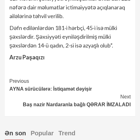
nəfərə dair məlumatlar ictimaiyyətə açıqlanaraq
ailələrinə təhvil verilib.
Dəfn edilənlərdən 181-i hərbçi, 45-i isə mülki
şəxslərdir. Şəxsiyyəti eyniləşdirilmiş mülki
şəxslərdən 14-ü qadın, 2-si isə azyaşlı olub”.
Arzu Paşaqızı
Continue
Previous
AYNA sürücülərə: İstiqamət dəyişir
Reading
Next
Baş nazir Nardaranla bağlı QƏRAR İMZALADI
Ən son
Popular
Trend