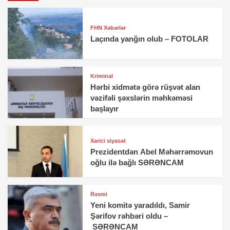
FHN Xəbərlər
Laçında yanğın olub – FOTOLAR
Kriminal
Hərbi xidmətə görə rüşvət alan
vəzifəli şəxslərin məhkəməsi
başlayır
Xarici siyasət
Prezidentdən Abel Məhərrəmovun
oğlu ilə bağlı SƏRƏNCAM
Rəsmi
Yeni komitə yaradıldı, Samir
Şərifov rəhbəri oldu –
SƏRƏNCAM