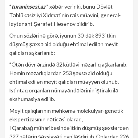
“
turaninsesi.az
” xəbər verir ki, bunu Dövlət
Təhlükəsizliyi Xidmətinin rəis müavini, general-
leytenant Şərafət Həsənov bildirib.
Onun sözlərinə görə, iyunun 30-dək 893 itkin
düşmüş şəxsə aid olduğu ehtimal edilən meyit
qalıqları aşkarlanıb:
“Ötən dövr ərzində 32 kütləvi məzarlıq aşkarlanıb.
Həmin məzarlıqlardan 253 şəxsə aid olduğu
ehtimal edilən meyit qalıqları müəyyən olunub.
İstintaq orqanları nümayəndələrinin iştirakı ilə
ekshumasiya edilib.
Meyit qalıqlarının məhkəmə molekulyar-genetik
ekspertizasının nəticəsi olaraq,
I Qarabağ müharibəsində itkin düşmüş şəxslərdən
327 nəfərin şəxsiyyəti eyniləşdirilib. Onlardan 226